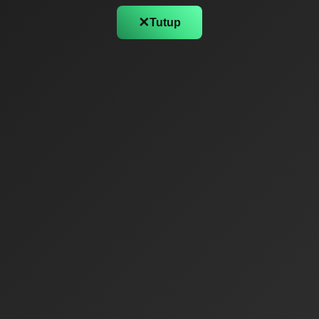
✕
Tutup