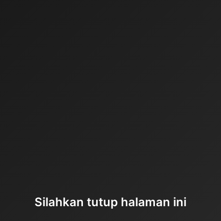
Silahkan tutup halaman ini